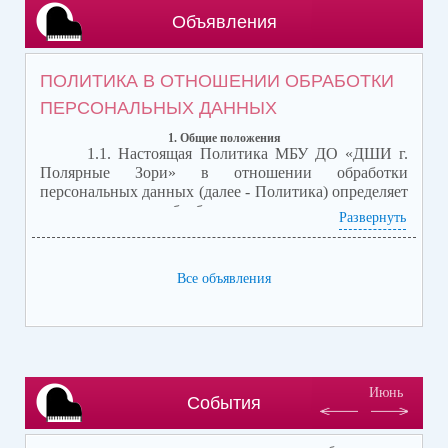
Объявления
ПОЛИТИКА В ОТНОШЕНИИ ОБРАБОТКИ
ПЕРСОНАЛЬНЫХ ДАННЫХ
1. Общие положения
1.1. Настоящая Политика МБУ ДО «ДШИ г.
Полярные Зори»
в отношении обработки
персональных данных (далее - Политика) определяет
порядок, условия обработки персональных данных и
Развернуть
устанавливает требования по обеспечению
безопасности персональных данных в
Муниципальном бюджетном учреждении
Все объявления
дополнительного образования «Детская школа
искусств г. Полярные Зори» ИНН 5117300453, ОГРН
1025100817059, расположенное по адресу ул.
Пушкина, д. 18, г. Полярные Зори Мурманской
области, контактный телефон 8(81532)72336 (далее –
Оператор).
Июнь
1.2. Настоящая Политика так же определяет
События
порядок обработки персональных данных
пользователей официального сайта Оператора в сети