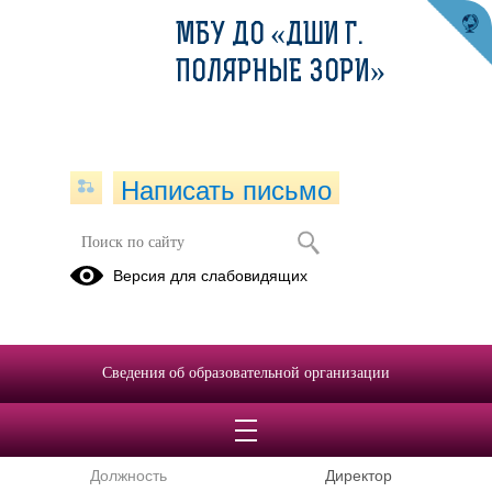
МБУ ДО «ДШИ Г.
ПОЛЯРНЫЕ ЗОРИ»
Написать письмо
Версия для слабовидящих
Cтруктурные подразделения
образовательной организации
Детская школа искусств нп. Африканда
Сведения об образовательной организации
ФИО руководителя
Чунина Валерия
Валерьевна
Должность
Директор