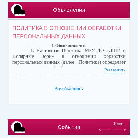
Объявления
ПОЛИТИКА В ОТНОШЕНИИ ОБРАБОТКИ
ПЕРСОНАЛЬНЫХ ДАННЫХ
1. Общие положения
1.1. Настоящая Политика МБУ ДО «ДШИ г.
Полярные Зори»
в отношении обработки
персональных данных (далее - Политика) определяет
порядок, условия обработки персональных данных и
Развернуть
устанавливает требования по обеспечению
безопасности персональных данных в
Муниципальном бюджетном учреждении
Все объявления
дополнительного образования «Детская школа
искусств г. Полярные Зори» ИНН 5117300453, ОГРН
1025100817059, расположенное по адресу ул.
Пушкина, д. 18, г. Полярные Зори Мурманской
области, контактный телефон 8(81532)72336 (далее –
Оператор).
Июнь
1.2. Настоящая Политика так же определяет
События
порядок обработки персональных данных