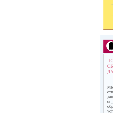
П
О
Д
МБ
от
да
оп
об
ус