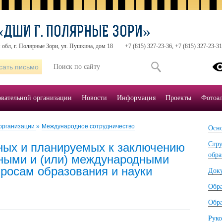
«ДШИ Г. ПОЛЯРНЫЕ ЗОРИ»
обл, г. Полярные Зори, ул. Пушкина, дом 18
+7 (815) 327-23-36, +7 (815) 327-23-31
сать письмо
овательной организации
Новости
Информация
Проекты
Фотоа
 организации
»
Международное сотрудничество
Осно
Стру
ных и планируемых к заключению
обра
нными и (или) международными
просам образования и науки
Док
Обр
Обра
Руко