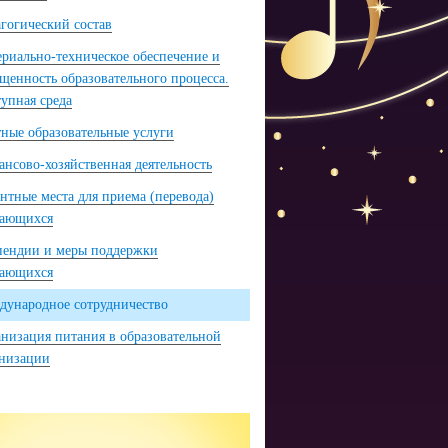
гогический состав
риально-техническое обеспечение и
щенность образовательного процесса.
упная среда
ные образовательные услуги
нсово-хозяйственная деятельность
нтные места для приема (перевода)
чающихся
пендии и меры поддержки
чающихся
ународное сотрудничество
низация питания в образовательной
анизации