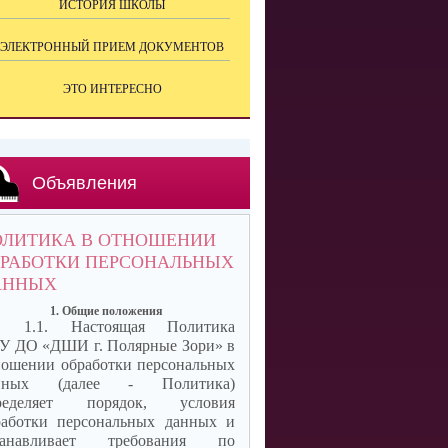
ИСТОРИЯ ШКОЛЫ
ЭЛЕКТРОННЫЙ ПРИЕМ ДОКУМЕНТОВ
ЭТО ИНТЕРЕСНО
Объявления
ОЛИТИКА В ОТНОШЕНИИ
БРАБОТКИ ПЕРСОНАЛЬНЫХ
АННЫХ
1. Общие положения
1.1. Настоящая Политика
У ДО «ДШИ г. Полярные Зори»
в
ношении обработки
персональных
нных (далее - Политика)
ределяет порядок, условия
работки персональных данных и
танавливает требования по