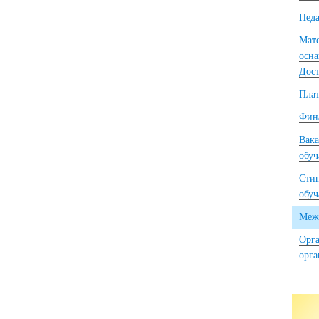
Педа
Мате
осна
Дост
Плат
Фина
Вака
обу
Сти
обу
Межд
Орга
орг