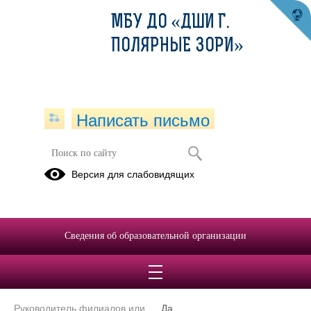
МБУ ДО «ДШИ Г.
ПОЛЯРНЫЕ ЗОРИ»
Написать письмо
Директор школы
Версия для слабовидящих
Чунина Валерия
Валерьевна
E-mail
valeri-
Сведения об образовательной организации
chunina@mail.ru
Телефон
8 (815 32) 7-
23-36
Руководитель филиалов или
Да