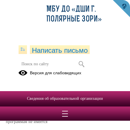
МБУ ДО «ДШИ Г.
ПОЛЯРНЫЕ ЗОРИ»
Написать письмо
Версия для слабовидящих
Численность иностранных
обучающихся по основным и
дополнительным образовательным
программам
Сведения об образовательной организации
Иностранных граждан, обучающихся по дополнительным
предпрофессиональным и дополнительным общеразвивающим
программам не имеется