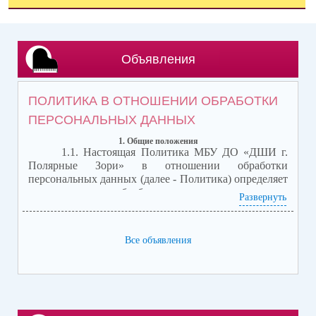
Объявления
ПОЛИТИКА В ОТНОШЕНИИ ОБРАБОТКИ
ПЕРСОНАЛЬНЫХ ДАННЫХ
1. Общие положения
1.1. Настоящая Политика МБУ ДО «ДШИ г.
Полярные Зори»
в отношении обработки
персональных данных (далее - Политика) определяет
порядок, условия обработки персональных данных и
Развернуть
устанавливает требования по обеспечению
безопасности персональных данных в
Муниципальном бюджетном учреждении
Все объявления
дополнительного образования «Детская школа
искусств г. Полярные Зори» ИНН 5117300453, ОГРН
1025100817059, расположенное по адресу ул.
Пушкина, д. 18, г. Полярные Зори Мурманской
области, контактный телефон 8(81532)72336 (далее –
Оператор).