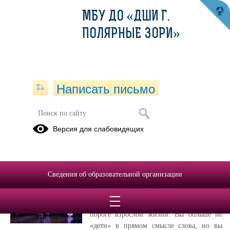
МБУ ДО «ДШИ Г.
ПОЛЯРНЫЕ ЗОРИ»
Написать письмо
Публикации за Июнь 2026
Версия для слабовидящих
01.06.2026
Выпускной вечер 2026!
Сведения об образовательной организации
Дорогие наши выпускники! Сегодня, в
День защиты детей, мы хотим поздравить
именно вас — тех, кто уже стоит на
пороге взрослой жизни. Вы больше не
«дети» в прямом смысле слова, но вы